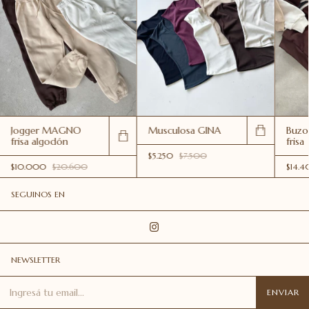
Jogger MAGNO
Musculosa GINA
Buzo
frisa algodón
frisa
$5.250
$7.500
$10.000
$20.600
$14.
SEGUINOS EN
NEWSLETTER