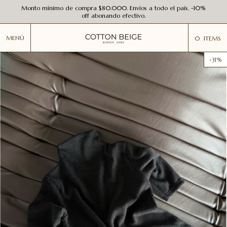
Monto mínimo de compra $80.000. Envíos a todo el país. -10%
off abonando efectivo.
MENÚ
0
ITEMS
-
31
%