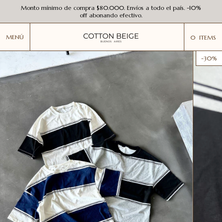
Monto mínimo de compra $80.000. Envíos a todo el país. -10%
off abonando efectivo.
MENÚ
0
ITEMS
-
30
%