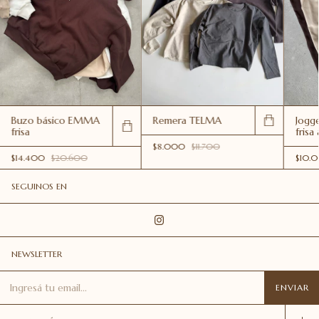
Buzo básico EMMA
Remera TELMA
Jog
frisa
frisa
$8.000
$11.700
$14.400
$20.600
$10.
SEGUINOS EN
NEWSLETTER