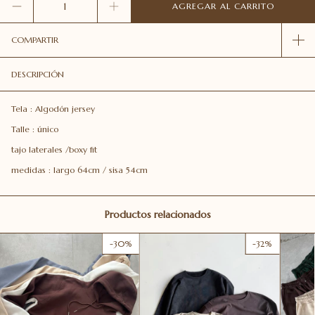
COMPARTIR
DESCRIPCIÓN
Tela : Algodón jersey
Talle : único
tajo laterales /boxy fit
medidas : largo 64cm / sisa 54cm
Productos relacionados
-
30
%
-
32
%