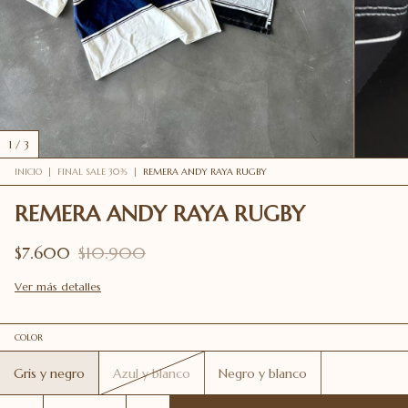
1
/
3
INICIO
|
FINAL SALE 30%
|
REMERA ANDY RAYA RUGBY
REMERA ANDY RAYA RUGBY
$7.600
$10.900
Ver más detalles
COLOR
Gris y negro
Azul y blanco
Negro y blanco