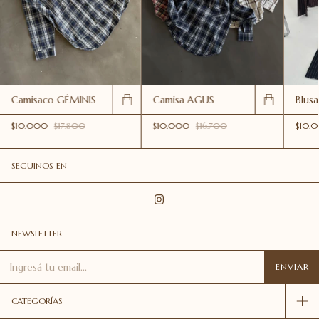
Camisaco GÉMINIS
Camisa AGUS
Blus
$10.000
$17.800
$10.000
$16.700
$10.
SEGUINOS EN
NEWSLETTER
CATEGORÍAS