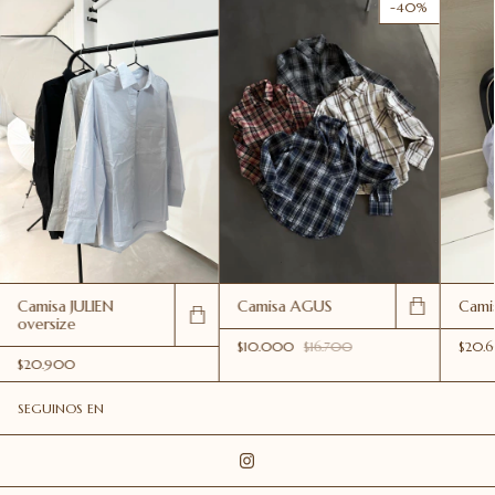
-
40
%
Camisa JULIEN
Camisa AGUS
Cami
oversize
$10.000
$16.700
$20.
$20.900
SEGUINOS EN