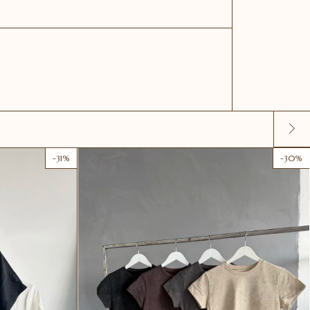
-
31
%
-
30
%