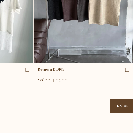
Remera BORIS
$7.600
$10.900