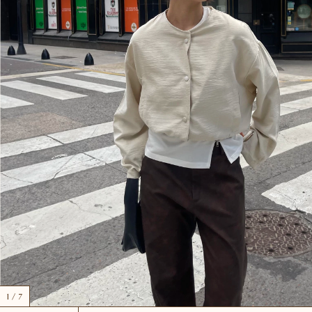
1
/
7