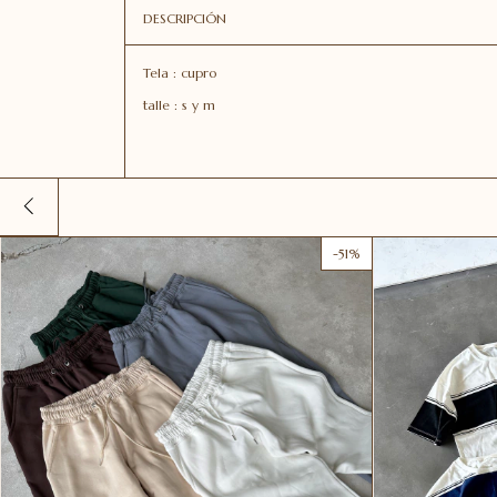
DESCRIPCIÓN
Tela : cupro
talle : s y m
-
51
%