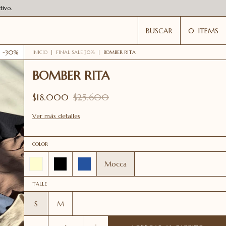
ivo.
BUSCAR
0
ITEMS
-
30
%
INICIO
|
FINAL SALE 30%
|
BOMBER RITA
BOMBER RITA
$18.000
$25.600
Ver más detalles
COLOR
Mocca
TALLE
S
M