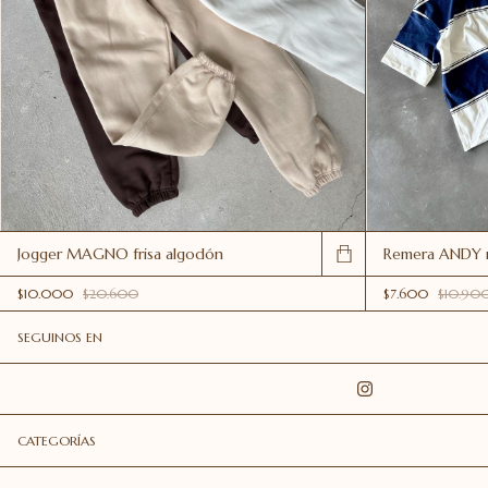
Jogger MAGNO frisa algodón
Remera ANDY r
$10.000
$20.600
$7.600
$10.90
SEGUINOS EN
CATEGORÍAS