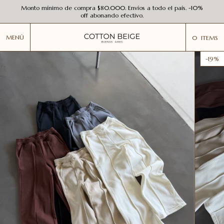
Monto mínimo de compra $80.000. Envíos a todo el país. -10%
off abonando efectivo.
MENÚ
0
ITEMS
-
19
%