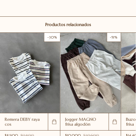
Productos relacionados
-
30
%
-
51
%
Remera DEBY raya
Jogger MAGNO
Buzo
cos
frisa algodón
frisa
$8.900
$12.800
$10.000
$20.600
$14.