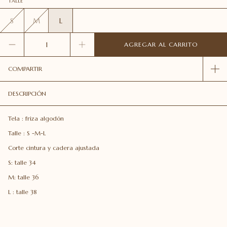
TALLE
S
M
L
COMPARTIR
DESCRIPCIÓN
Tela : friza algodón
Talle : S -M-L
Corte cintura y cadera ajustada
S: talle 34
M: talle 36
L : talle 38