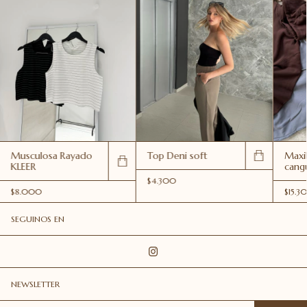
Top Deni soft
Musculosa Rayado
Maxi
KLEER
cangu
$4.300
$8.000
$15.3
SEGUINOS EN
NEWSLETTER