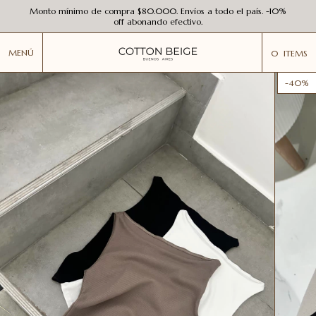
Monto mínimo de compra $80.000. Envíos a todo el país. -10%
off abonando efectivo.
MENÚ
0
ITEMS
-
40
%