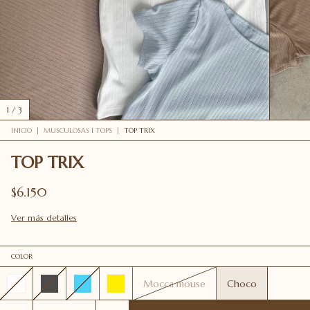
1
/
3
INICIO
|
MUSCULOSAS I TOPS
|
TOP TRIX
TOP TRIX
$6.150
Ver más detalles
COLOR
Mocca mouse
Choco