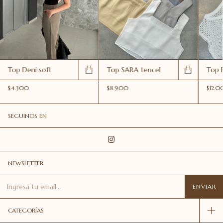
Top Deni soft
Top SARA tencel
Top F
$4.300
$8.900
$12.0
SEGUINOS EN
NEWSLETTER
CATEGORÍAS