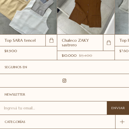
Top SARA tencel
Chaleco ZAKY
Top 
sastrero
$8.900
$7.6
$10.000
$13.400
SEGUINOS EN
NEWSLETTER
CATEGORÍAS