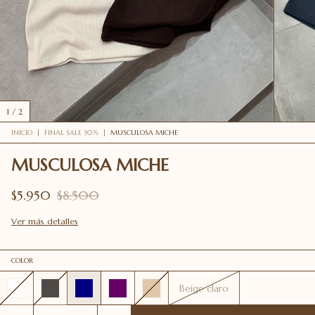
1
/
2
INICIO
|
FINAL SALE 30%
|
MUSCULOSA MICHE
MUSCULOSA MICHE
$5.950
$8.500
Ver más detalles
COLOR
Beige claro