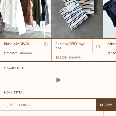
Blusa MADISON
Remera DEBY raya
Musc
cos
$10.000
$17.000
$5.25
$8.900
$12.800
SEGUINOS EN
NEWSLETTER