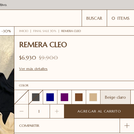
ivo.
BUSCAR
0
ITEMS
-
30
%
INICIO
|
FINAL SALE 30%
|
REMERA CLEO
REMERA CLEO
$6.930
$9.900
Ver más detalles
COLOR
Beige claro
COMPARTIR