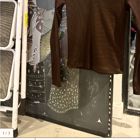
1
/
3