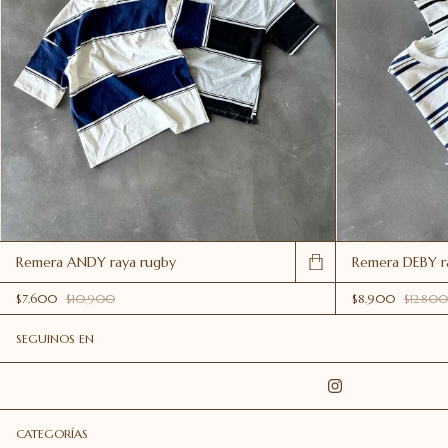
Remera ANDY raya rugby
Remera DEBY r
$7.600
$10.900
$8.900
$12.800
SEGUINOS EN
CATEGORÍAS