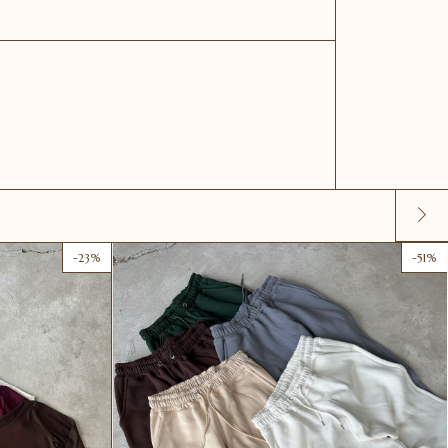
-
23
%
-
51
%