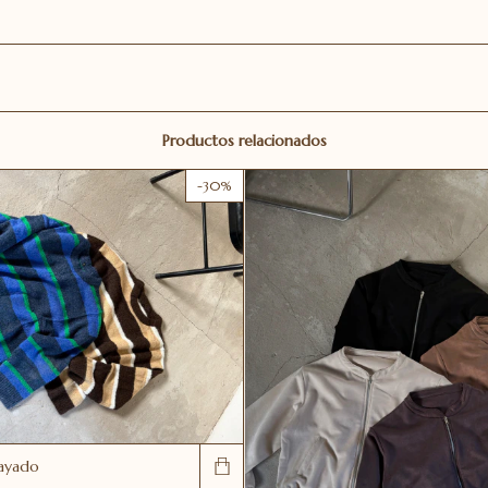
Productos relacionados
-
30
%
rayado