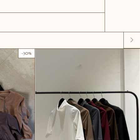
-
30
%