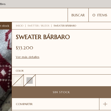
ivo.
BUSCAR
0
ITEMS
n stock
INICIO
|
SWETTER / BUZOS
|
SWEATER BÁRBARO
SWEATER BÁRBARO
$33.200
Ver más detalles
COLOR
COMPARTIR