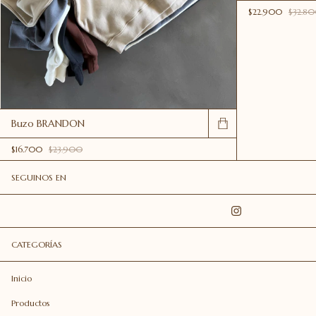
$22.900
$32.8
Buzo BRANDON
$16.700
$23.900
SEGUINOS EN
CATEGORÍAS
Inicio
Productos