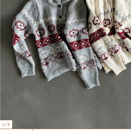
1
/
5