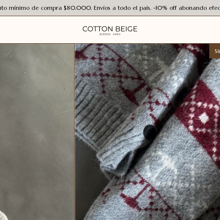
to mínimo de compra $80.000. Envíos a todo el país. -10% off abonando efect
Si