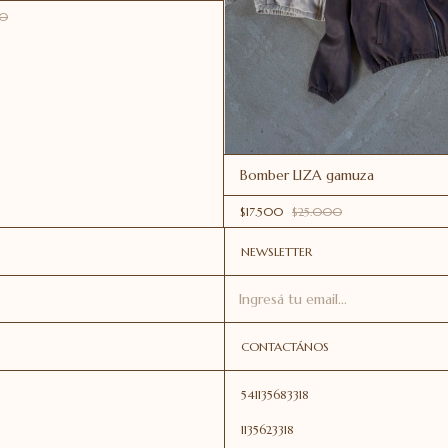
00
Bomber LIZA gamuza
$17.500
$25.000
NEWSLETTER
CONTACTÁNOS
541135683318
1135623318